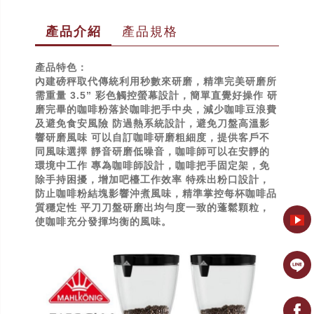
產品介紹
產品規格
產品特色：
內建磅秤取代傳統利用秒數來研磨，精準完美研磨所
需重量 3.5” 彩色觸控螢幕設計，簡單直覺好操作 研
磨完畢的咖啡粉落於咖啡把手中央，減少咖啡豆浪費
及避免食安風險 防過熱系統設計，避免刀盤高溫影
響研磨風味 可以自訂咖啡研磨粗細度，提供客戶不
同風味選擇 靜音研磨低噪音，咖啡師可以在安靜的
環境中工作 專為咖啡師設計，咖啡把手固定架，免
除手持困擾，增加吧檯工作效率 特殊出粉口設計，
防止咖啡粉結塊影響沖煮風味，精準掌控每杯咖啡品
質穩定性 平刀刀盤研磨出均勻度一致的蓬鬆顆粒，
使咖啡充分發揮均衡的風味​。