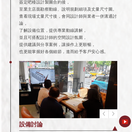
簽定吧檯設計製圖合約後，
至業主店面勘察動線、說明規劃細項及丈量尺寸圖。
查看現場丈量尺寸後，會同設計師與業者一併溝通討
論，
了解設備位置，提供專業動線講解，
並且可搭配設計師的空間設計氛圍，
提供建議與分享案例，讓操作上更順暢，
也更能掌握好各個細節，進而給予客戶安心感。
設備討論