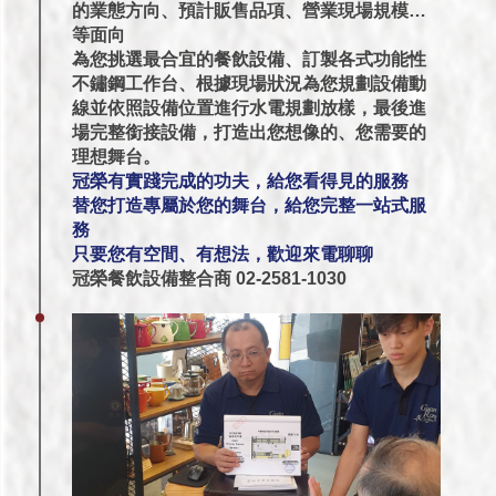
的業態方向、預計販售品項、營業現場規模…
等面向
為您挑選最合宜的餐飲設備、訂製各式功能性
不鏽鋼工作台、根據現場狀況為您規劃設備動
線並依照設備位置進行水電規劃放樣，最後進
場完整銜接設備，打造出您想像的、您需要的
理想舞台。
冠榮有實踐完成的功夫，給您看得見的服務
替您打造專屬於您的舞台，給您完整一站式服
務
只要您有空間、有想法，歡迎來電聊聊
冠榮餐飲設備整合商 02-2581-1030