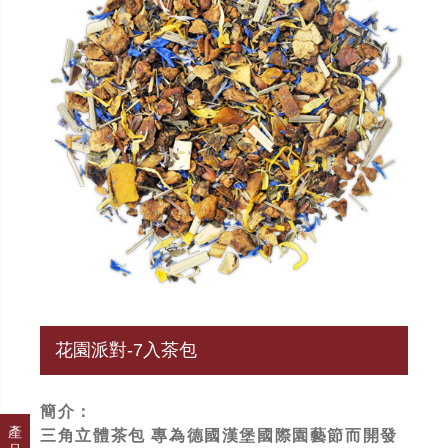
花園派對-7入茶包
簡介：
產
三角立體茶包 專為德國漢堡國際園藝節而開發