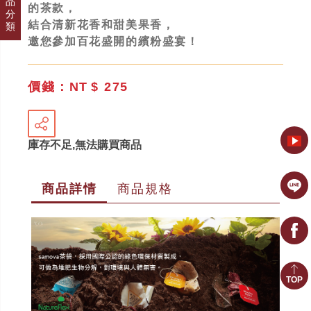
品
的茶款，
分
結合清新花香和甜美果香，
類
邀您參加百花盛開的繽粉盛宴！
價錢：NT
$ 275
庫存不足,無法購買商品
商品詳情
商品規格
TOP