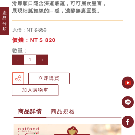
滑厚順口隱含深邃底蘊，可可層次豐富，
展現細膩如絲的口感，濃醇無庸置疑。
產
品
分
類
原價：NT
$ 850
價錢：NT
$ 820
數量：
-
+
立即購買
加入購物車
商品詳情
商品規格